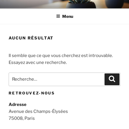
Aller
AKREATOR FORMATIONS
Institut de formation continue sur mesure
au
Menu
contenu
principal
AUCUN RÉSULTAT
Il semble que ce que vous cherchez est introuvable.
Essayez avec une recherche.
Recherche
Recher
pour
:
RETROUVEZ-NOUS
Adresse
Avenue des Champs-Élysées
75008, Paris